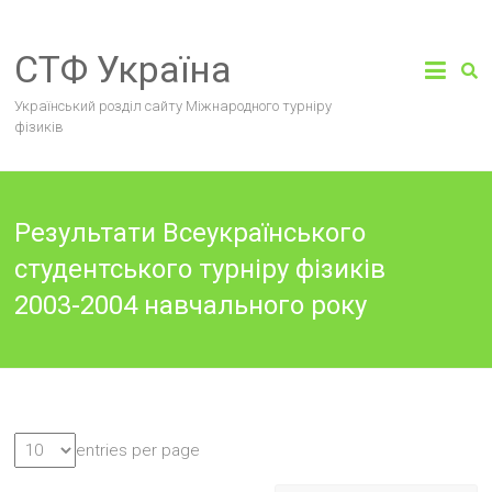
Skip
to
СТФ Україна
content
Український розділ сайту Міжнародного турніру
фізиків
Результати Всеукраїнського
студентського турніру фізиків
2003-2004 навчального року
entries per page