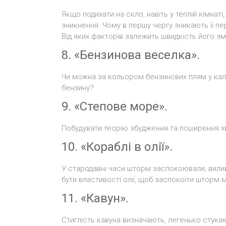
Якщо подихати на скло, навіть у теплій кімнаті
зникнення. Чому в першу чергу зникають її пе
Від яких факторів залежить швидкість його 
8. «Бензинова веселка».
Чи можна за кольором бензинових плям у кал
бензину?
9. «Степове море».
Побудувати теорію збудження та поширення хв
10. «Кораблі в олії».
У стародавні часи шторм заспокоювали, вили
бути властивості олії, щоб заспокоїти шторм
11. «Кавун».
Стиглість кавуна визначають, легенько стука