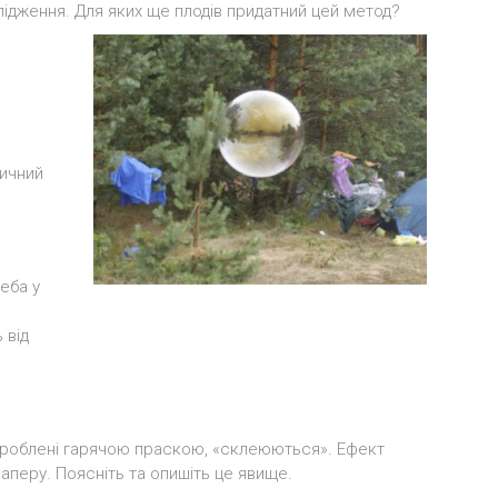
ідження. Для яких ще плодів придатний цей метод?
тичний
неба у
я
 від
 оброблені гарячою праскою, «склеюються». Ефект
перу. Поясніть та опишіть це явище.