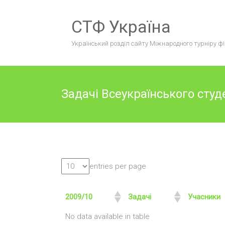
Skip
to
СТФ Україна
content
Український розділ сайту Міжнародного турніру фі
Задачі Всеукраїнського студ
entries per page
2009/10
Задачі
Учасники
No data available in table