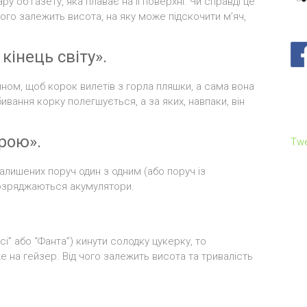
у об газету, яка плаває на її поверхні. Чи справді це
 чого залежить висота, на яку може підскочити м’яч,
кінець світу».
ином, щоб корок вилетів з горла пляшки, а сама вона
ання корку полегшується, а за яких, навпаки, він
рою».
Twe
алишених поруч один з одним (або поруч із
озряджаються акумулятори.
і” або “Фанта”) кинути солодку цукерку, то
 на гейзер. Від чого залежить висота та тривалість