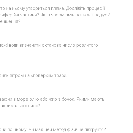
, то на ньому утвориться пляма. Дослідіть процес її
риферійні частини? Як із часом змінюється її радіус?
зменшення?
южі води визначити октанове число розлитого
иль вітром на «поверхні» трави.
ваючи в море олію або жир з бочок. Якими мають
 максимальної сили?
ючи по ньому. Чи має цей метод фізичне підґрунтя?