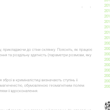
201
201
‹
›
201
201
201
201
201
201
200
200
, прикладаючи до стіни склянку. Поясніть, як працює
200
лення та роздільну здатність (параметри розмови, яку
200
200
200
200
зброї в криміналістиці визначають ступінь її
200
амагніченістю, обумовленою геомагнітним полем.
200
ляхи її вдосконалення.