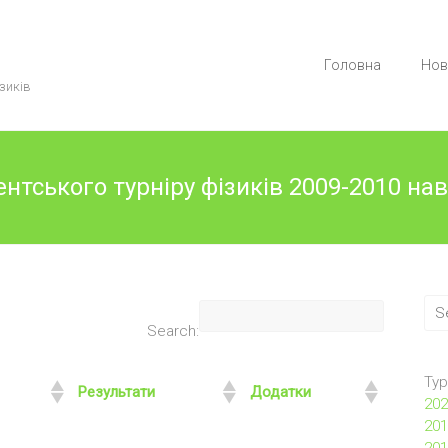
Головна
Нов
зиків
ентського турніру фізиків 2009-2010 на
Search:
Тур
Результати
Додатки
202
201