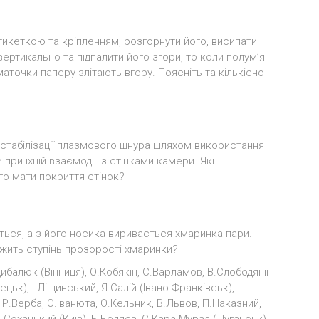
етикеткою та кріпленням, розгорнути його, висипати
ертикально та підпалити його згори, то коли полум’я
аточки паперу злітають вгору. Поясніть та кількісно
ю стабілізації плазмового шнура шляхом використання
ри їхній взаємодії із стінками камери. Які
го мати покриття стінок?
ься, а з його носика виривається хмаринка пари.
ежить ступінь прозорості хмаринки?
балюк (Вінниця), О.Кобякін, С.Варламов, В.Слободянін
ьк), І.Ліщинський, Я.Салій (Івано-Франківськ),
 Р.Верба, О.Іванюта, О.Кельник, В.Львов, П.Наказний,