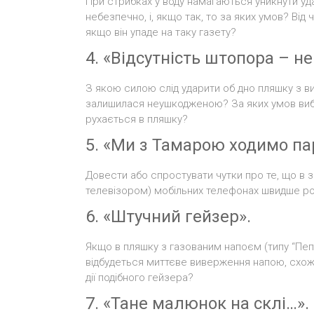
При стрибках у воду намагаються уникнути удар
небезпечно, і, якщо так, то за яких умов? Від
якщо він упаде на таку газету?
4. «Відсутність штопора – не 
З якою силою слід ударити об дно пляшку з в
залишилася неушкодженою? За яких умов вибив
рухається в пляшку?
5. «Ми з Тамарою ходимо па
Довести або спростувати чутки про те, що в з
телевізором) мобільних телефонах швидше р
6. «Штучний гейзер».
Якщо в пляшку з газованим напоєм (типу “Пепс
відбудеться миттєве виверження напою, схоже
дії подібного гейзера?
7. «Тане малюнок на склі…».