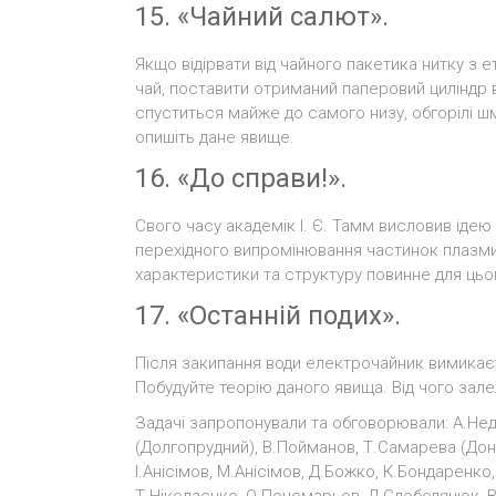
15. «Чайний салют».
Якщо відірвати від чайного пакетика нитку з 
чай, поставити отриманий паперовий циліндр в
спуститься майже до самого низу, обгорілі шм
опишіть дане явище.
16. «До справи!».
Свого часу академік І. Є. Тамм висловив іде
перехідного випромінювання частинок плазми п
характеристики та структуру повинне для цьо
17. «Останній подих».
Після закипання води електрочайник вимикаєт
Побудуйте теорію даного явища. Від чого зал
Задачі запропонували та обговорювали: А.Неди
(Долгопрудний), В.Пойманов, Т.Самарева (Донец
І.Анісімов, М.Анісімов, Д.Божко, К.Бондаренко,