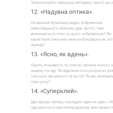
Запропонуйте найкращу методику такого досл
12. «Надувна оптика».
На мильній бульбашці видно зображення
навколишнього пейзажу (див. фото). Чим
визначається чіткість цього зображення? Які
характеристики має мильна бульбашка як оп
прилад?
13. «Ясно, як вдень».
Оцініть яскравість та спектр світіння нічного 
хмарну погоду. Як відрізняється результат дл
сільської місцевості та міста? Як він залежить
пори року?
14. «Суперклей».
Два аркуші паперу, покладені один на один і
підсилюється при попередньому змочуванні па