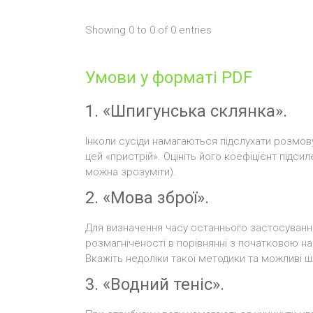
Showing 0 to 0 of 0 entries
Умови у форматі PDF
1. «Шпигунська склянка».
Інколи сусіди намагаються підслухати розмову
цей «пристрій». Оцініть його коефіцієнт підси
можна зрозуміти).
2. «Мова зброї».
Для визначення часу останнього застосування 
розмагніченості в порівнянні з початковою н
Вкажіть недоліки такої методики та можливі ш
3. «Водний теніс».