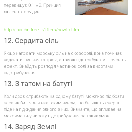
перевищує 0.1 м2. Принцип
дії левітатору див. :
http://jnaudin.free.fr/lifters/howto.htm
12. Сердита сіль
Якщо нагрівати морську сіль на сковороді, вона починає
видавати шипіння та тріск, а також підстрибувати. Поясніть
ефект. Знайдіть розподіл частинок солі за висотами
підстрибування.
13. З татом на батуті
Коли двоє стрибають на одному батуті, можливо підібрати
часи відбиття для них таким чином, що більшість енергії
піде на підкидання одного з них. Визначте, що впливає на
максимальну висоту підстрибування за таких умов.
14. Заряд Землі