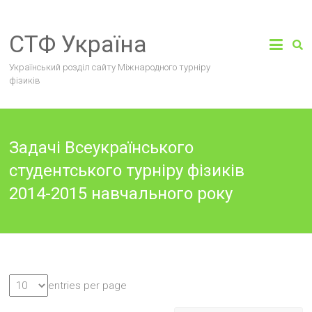
Skip
to
СТФ Україна
content
Український розділ сайту Міжнародного турніру
фізиків
Задачі Всеукраїнського
студентського турніру фізиків
2014-2015 навчального року
entries per page