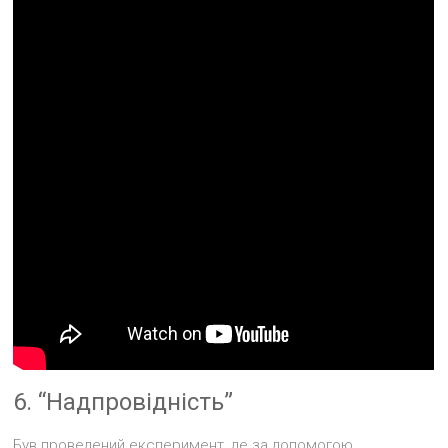
6. “Надпровідність”
Був проведений експеримент, де за допомогою