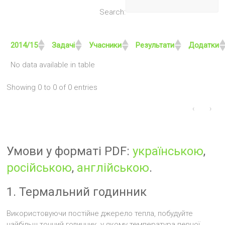
Search:
2014/15
Задачі
Учасники
Результати
Додатки
No data available in table
Showing 0 to 0 of 0 entries
‹
›
Умови у форматі PDF:
українською
,
російською
,
англійською
.
1. Термальний годинник
Використовуючи постійне джерело тепла, побудуйте
найбільш точний годинник, у якому температура певної