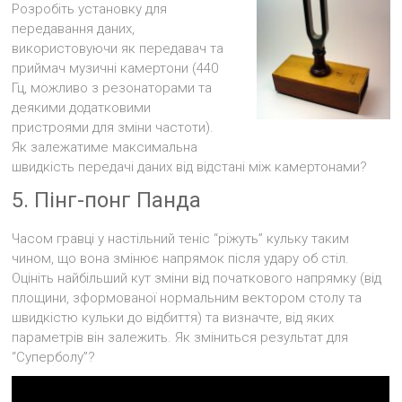
Розробіть установку для
передавання даних,
використовуючи як передавач та
приймач музичні камертони (440
Гц, можливо з резонаторами та
деякими додатковими
пристроями для зміни частоти).
Як залежатиме максимальна
швидкість передачі даних від відстані між камертонами?
5. Пінг-понг Панда
Часом гравці у настільний теніс “ріжуть” кульку таким
чином, що вона змінює напрямок після удару об стіл.
Оцініть найбільший кут зміни від початкового напрямку (від
площини, зформованої нормальним вектором столу та
швидкістю кульки до відбиття) та визначте, від яких
параметрів він залежить. Як зміниться результат для
“Суперболу”?