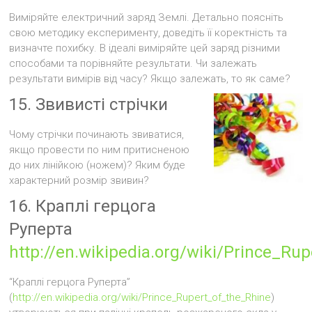
Виміряйте електричний заряд Землі. Детально поясніть
свою методику експерименту, доведіть її коректність та
визначте похибку. В ідеалі виміряйте цей заряд різними
способами та порівняйте результати. Чи залежать
результати вимірів від часу? Якщо залежать, то як саме?
15. Звивисті стрічки
Чому стрічки починають звиватися,
якщо провести по ним притисненою
до них лінійкою (ножем)? Яким буде
характерний розмір звивин?
16. Краплі герцога
Руперта
http://en.wikipedia.org/wiki/Prince_Rup
“Краплі герцога Руперта”
(
http://en.wikipedia.org/wiki/Prince_Rupert_of_the_Rhine
)