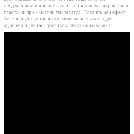
неодимових магнітів здійснили левітацію круглої графітової
пластинки при кімнатній температурі. Поясніть цей ефект.
Запропонуйте установку із мінімальною масою для
здійснення левітації графітової пластинки масою 1г.