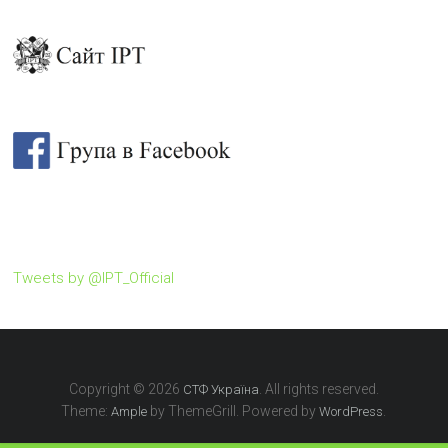
Tweets by @IPT_Official
Copyright © 2026
. All rights reserved.
СТФ Україна
Theme:
by ThemeGrill. Powered by
.
Ample
WordPress