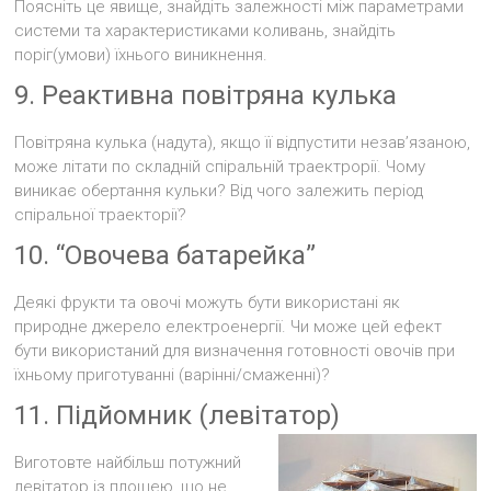
Поясніть це явище, знайдіть залежності між параметрами
системи та характеристиками коливань, знайдіть
поріг(умови) їхнього виникнення.
9. Реактивна повітряна кулька
Повітряна кулька (надута), якщо її відпустити незав’язаною,
може літати по складній спіральній траектрорії. Чому
виникає обертання кульки? Від чого залежить період
спіральної траекторії?
10. “Овочева батарейка”
Деякі фрукти та овочі можуть бути використані як
природне джерело електроенергії. Чи може цей ефект
бути використаний для визначення готовності овочів при
їхньому приготуванні (варінні/смаженні)?
11. Підйомник (левітатор)
Виготовте найбільш потужний
левітатор із площею, що не