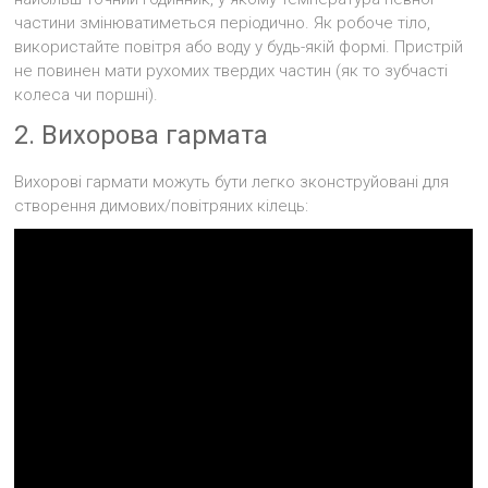
частини змінюватиметься періодично. Як робоче тіло,
використайте повітря або воду у будь-якій формі. Пристрій
не повинен мати рухомих твердих частин (як то зубчасті
колеса чи поршні).
2. Вихорова гармата
Вихорові гармати можуть бути легко зконструйовані для
створення димових/повітряних кілець: