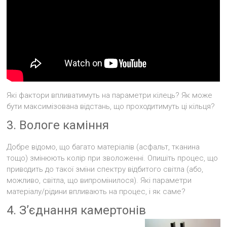
Які фактори впливатимуть на параметри кілець? Як може
бути максимізована відстань, що проходитимуть ці кільця?
3. Вологе каміння
Добре відомо, що багато матеріалів (асфальт, тканина
тощо) змінюють колір при зволоженні. Опишіть процес, що
приводить до такої зміни спектру відбитого світла (або,
можливо, світла, що випромінилося). Які параметри
матеріалу/рідини впливають на процес, і як саме?
4. З’єднання камертонів