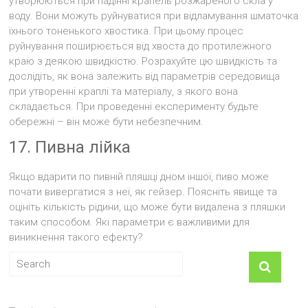
утворюються при падінні крапель розжареного скла у
воду. Вони можуть руйнуватися при відламування шматочка
їхнього тоненького хвостика. При цьому процес
руйнування поширюється від хвоста до протилежного
краю з деякою швидкістю. Розрахуйте цю швидкість та
дослідіть, як вона залежить від параметрів середовища
при утворенні краплі та матеріалу, з якого вона
складається. При проведенні експерименту будьте
обережні – він може бути небезпечним.
17. Пивна лійка
Якщо вдарити по пивній пляшці дном іншої, пиво може
почати вивергатися з неї, як гейзер. Поясніть явище та
оцініть кількість рідини, що може бути видалена з пляшки
таким способом. Які параметри є важливими для
виникнення такого ефекту?